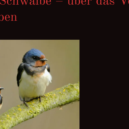
Schwalbe – über das V
ben