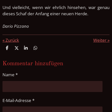
Und vielleicht, wenn wir ehrlich hinsehen, war genau
dieses Schaf der Anfang einer neuen Herde.
Dario Pizzano
«
Zurück
Weiter
»
T
T
T
T
e
e
e
e
i
i
i
i
l
l
l
l
Kommentar hinzufügen
e
e
e
e
n
n
n
n
Name *
E-Mail-Adresse *