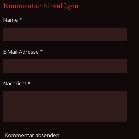
l
l
l
l
Kommentar hinzufügen
e
e
e
e
n
n
n
n
Name *
E-Mail-Adresse *
Nachricht *
Kommentar absenden