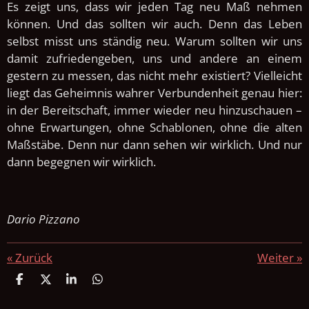
Es zeigt uns, dass wir jeden Tag neu Maß nehmen
können. Und das sollten wir auch. Denn das Leben
selbst misst uns ständig neu. Warum sollten wir uns
damit zufriedengeben, uns und andere an einem
gestern zu messen, das nicht mehr existiert?
Vielleicht
liegt das Geheimnis wahrer Verbundenheit genau hier:
in der Bereitschaft, immer wieder neu hinzuschauen –
ohne Erwartungen, ohne Schablonen, ohne die alten
Maßstäbe. Denn nur dann sehen wir wirklich. Und nur
dann begegnen wir wirklich.
Dario Pizzano
«
Zurück
Weiter
»
T
T
T
T
e
e
e
e
i
i
i
i