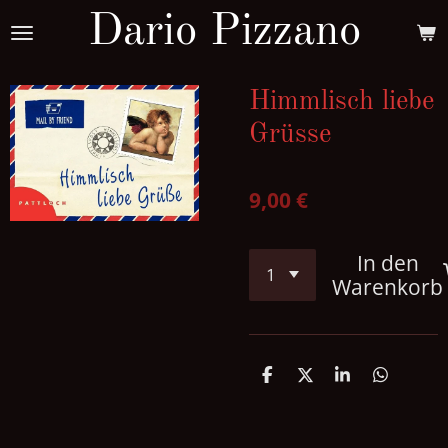
Dario Pizzano
Zum
Hauptinhalt
springen
Himmlisch liebe
Grüsse
9,00 €
In den
Warenkorb
T
T
T
T
e
e
e
e
i
i
i
i
l
l
l
l